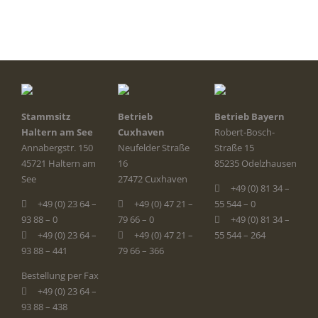
Stammsitz
Betrieb
Betrieb Bayern
Haltern am See
Cuxhaven
Robert-Bosch-
Annabergstr. 150
Neufelder Straße
Straße 15
45721 Haltern am
16
85235 Odelzhausen
See
27472 Cuxhaven
+49 (0) 81 34 –
+49 (0) 23 64 –
+49 (0) 47 21 –
55 544 – 0
93 88 – 0
79 66 – 0
+49 (0) 81 34 –
+49 (0) 23 64 –
+49 (0) 47 21 –
55 544 – 264
93 88 – 441
79 66 – 366
Bestellung per Fax
+49 (0) 23 64 –
93 88 – 438