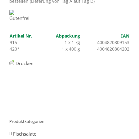
bestellen (Lieferung von Tag A auf Tag D)
Artikel Nr.
Abpackung
EAN
915
1 x 1 kg
4004820809153
420*
1 x 400 g
4004820804202
Drucken
Produktkategorien
Fischsalate