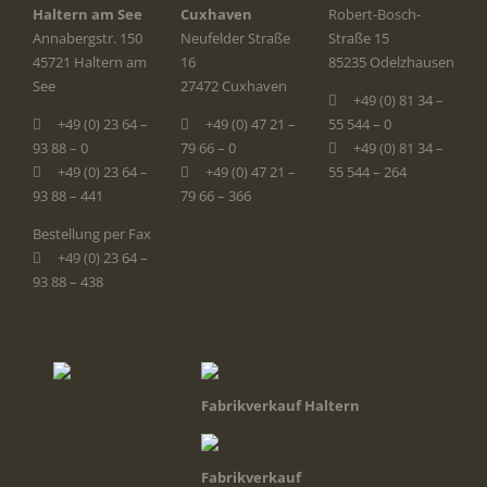
Haltern am See
Cuxhaven
Robert-Bosch-
Annabergstr. 150
Neufelder Straße
Straße 15
45721 Haltern am
16
85235 Odelzhausen
See
27472 Cuxhaven
+49 (0) 81 34 –
+49 (0) 23 64 –
+49 (0) 47 21 –
55 544 – 0
93 88 – 0
79 66 – 0
+49 (0) 81 34 –
+49 (0) 23 64 –
+49 (0) 47 21 –
55 544 – 264
93 88 – 441
79 66 – 366
Bestellung per Fax
+49 (0) 23 64 –
93 88 – 438
Fabrikverkauf Haltern
Fabrikverkauf