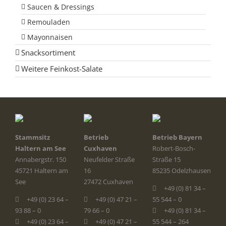
Saucen & Dressings
Remouladen
Mayonnaisen
Snacksortiment
Weitere Feinkost-Salate
Stammsitz
Betrieb
Betrieb Bayern
Haltern am See
Cuxhaven
Robert-Bosch-
Annabergstr. 150
Neufelder Straße
Straße 15
45721 Haltern am
16
85235 Odelzhausen
See
27472 Cuxhaven
+49 (0) 81 34 –
+49 (0) 23 64 –
+49 (0) 47 21 –
55 544 – 0
93 88 – 0
79 66 – 0
+49 (0) 81 34 –
+49 (0) 23 64 –
+49 (0) 47 21 –
55 544 – 264