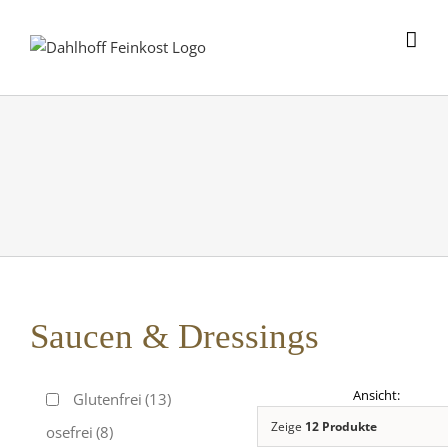
Skip
to
content
Saucen & Dressings
Glutenfrei
(13)
Zeige
12 Produkte
Laktosefrei
(8)