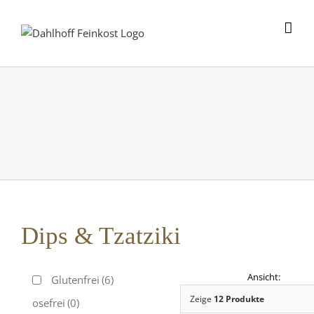
Skip
to
content
Dips & Tzatziki
Glutenfrei
(6)
Zeige
12 Produkte
Laktosefrei
(0)