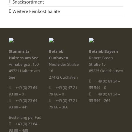
Snacksortiment
Weitere Feinkost-Salate
Stammsitz
Betrieb
Betrieb Bayern
Haltern am See
Cuxhaven
Robert-Bosch-
Annabergstr. 150
Neufelder Straße
Straße 15
45721 Haltern am
16
85235 Odelzhausen
See
27472 Cuxhaven
+49 (0) 81 34 –
+49 (0) 23 64 –
+49 (0) 47 21 –
55 544 – 0
93 88 – 0
79 66 – 0
+49 (0) 81 34 –
+49 (0) 23 64 –
+49 (0) 47 21 –
55 544 – 264
93 88 – 441
79 66 – 366
Bestellung per Fax
+49 (0) 23 64 –
93 88 – 438