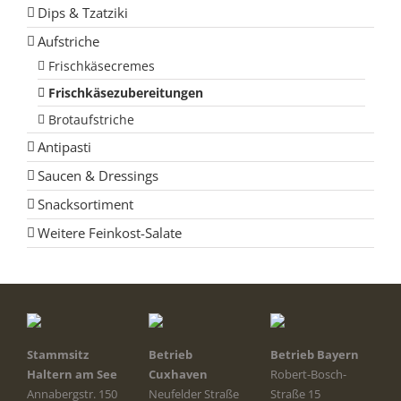
Dips & Tzatziki
Aufstriche
Frischkäsecremes
Frischkäsezubereitungen
Brotaufstriche
Antipasti
Saucen & Dressings
Snacksortiment
Weitere Feinkost-Salate
Stammsitz
Betrieb
Betrieb Bayern
Haltern am See
Cuxhaven
Robert-Bosch-
Annabergstr. 150
Neufelder Straße
Straße 15