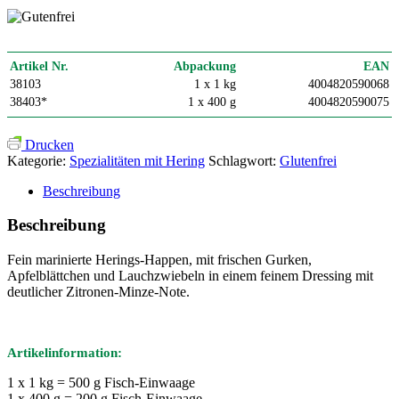
Artikel Nr.
Abpackung
EAN
38103
1 x 1 kg
4004820590068
38403*
1 x 400 g
4004820590075
Drucken
Kategorie:
Spezialitäten mit Hering
Schlagwort:
Glutenfrei
Beschreibung
Beschreibung
Fein marinierte Herings-Happen, mit frischen Gurken,
Apfelblättchen und Lauchzwiebeln in einem feinem Dressing mit
deutlicher Zitronen-Minze-Note.
Artikelinformation:
1 x 1 kg = 500 g Fisch-Einwaage
1 x 400 g = 200 g Fisch-Einwaage