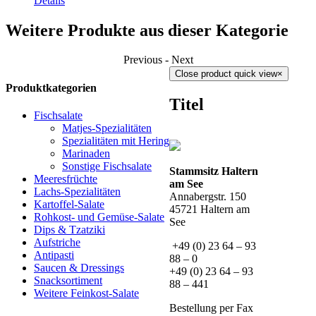
Details
Weitere Produkte aus dieser Kategorie
Previous
-
Next
Close product quick view
×
Produktkategorien
Titel
Fischsalate
Matjes-Spezialitäten
Spezialitäten mit Hering
Marinaden
Sonstige Fischsalate
Stammsitz Haltern
Meeresfrüchte
am See
Lachs-Spezialitäten
Annabergstr. 150
Kartoffel-Salate
45721 Haltern am
Rohkost- und Gemüse-Salate
See
Dips & Tzatziki
Aufstriche
+49 (0) 23 64 – 93
Antipasti
88 – 0
Saucen & Dressings
+49 (0) 23 64 – 93
Snacksortiment
88 – 441
Weitere Feinkost-Salate
Bestellung per Fax