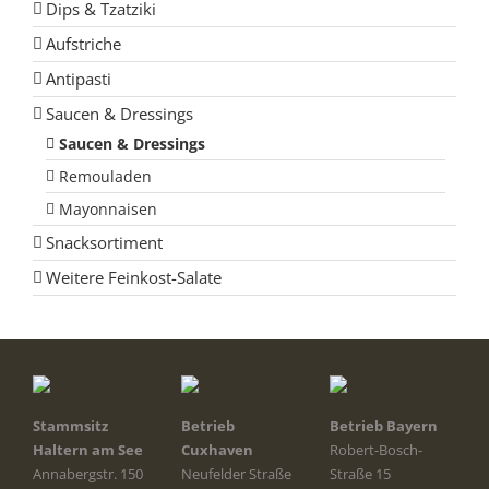
Dips & Tzatziki
Aufstriche
Antipasti
Saucen & Dressings
Saucen & Dressings
Remouladen
Mayonnaisen
Snacksortiment
Weitere Feinkost-Salate
Stammsitz
Betrieb
Betrieb Bayern
Haltern am See
Cuxhaven
Robert-Bosch-
Annabergstr. 150
Neufelder Straße
Straße 15