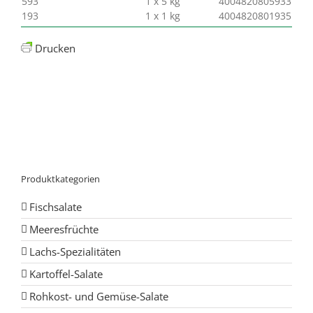
593
1 x 5 kg
4004820805933
193
1 x 1 kg
4004820801935
Drucken
Produktkategorien
Fischsalate
Meeresfrüchte
Lachs-Spezialitäten
Kartoffel-Salate
Rohkost- und Gemüse-Salate