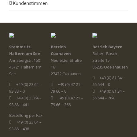
Kundenstimmen
Stammsitz
Betrieb
Betrieb Bayern
Haltern am See
Cuxhaven
Robert-Bosch-
Annabergstr. 150
Neufelder Straße
Straße 15
45721 Haltern am
16
85235 Odelzhausen
See
27472 Cuxhaven
+49 (0) 81 34 –
+49 (0) 23 64 –
+49 (0) 47 21 –
55 544 – 0
93 88 – 0
79 66 – 0
+49 (0) 81 34 –
+49 (0) 23 64 –
+49 (0) 47 21 –
55 544 – 264
93 88 – 441
79 66 – 366
Bestellung per Fax
+49 (0) 23 64 –
93 88 – 438