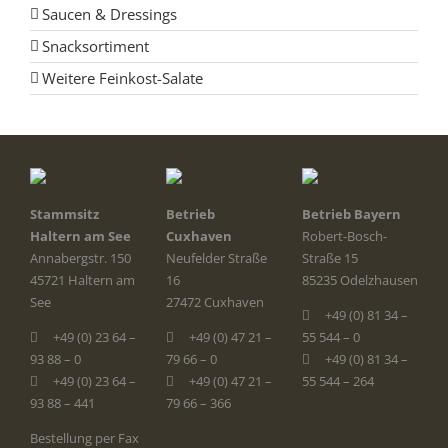
Saucen & Dressings
Snacksortiment
Weitere Feinkost-Salate
Stammsitz
Betrieb
Betrieb Bayern
Haltern am See
Cuxhaven
Robert-Bosch-
Annabergstr. 150
Neufelder Straße
Straße 15
45721 Haltern am
16
85235 Odelzhausen
See
27472 Cuxhaven
+49 (0) 81 34 –
+49 (0) 23 64 –
+49 (0) 47 21 –
55 544 – 0
93 88 – 0
79 66 – 0
+49 (0) 81 34 –
+49 (0) 23 64 –
+49 (0) 47 21 –
55 544 – 264
93 88 – 441
79 66 – 366
Bestellung per Fax