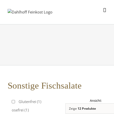
Skip
to
content
Sonstige Fischsalate
Glutenfrei
(1)
Zeige
12 Produkte
Laktosefrei
(1)