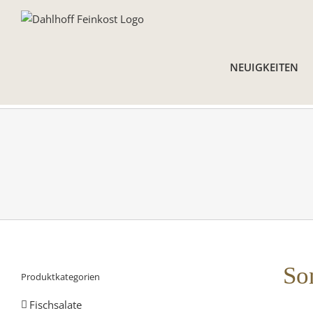
Skip
to
content
NEUIGKEITEN
So
Produktkategorien
Fischsalate