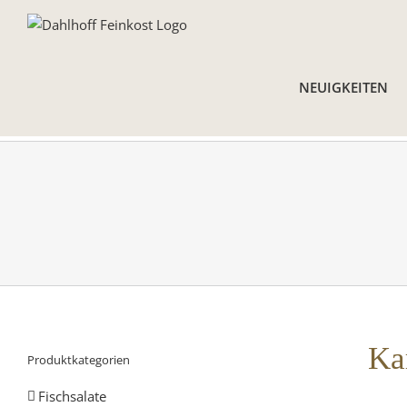
Skip
to
content
NEUIGKEITEN
Ka
Produktkategorien
Fischsalate