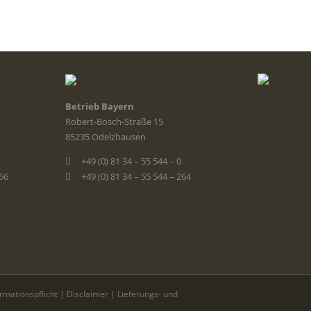
Betrieb Bayern
Robert-Bosch-Straße 15
85235 Odelzhausen
+49 (0) 81 34 – 55 544 – 0
366
+49 (0) 81 34 – 55 544 – 264
ormationspflicht
|
Disclaimer
|
Lieferungs- und