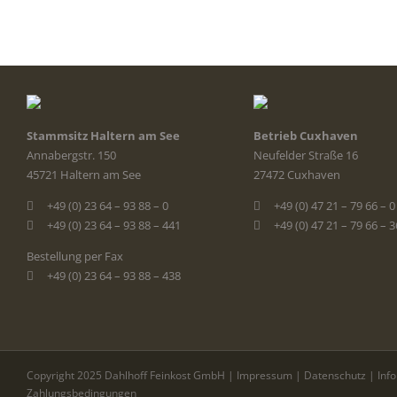
Stammsitz Haltern am See
Betrieb Cuxhaven
Annabergstr. 150
Neufelder Straße 16
45721 Haltern am See
27472 Cuxhaven
+49 (0) 23 64 – 93 88 – 0
+49 (0) 47 21 – 79 66 – 0
+49 (0) 23 64 – 93 88 – 441
+49 (0) 47 21 – 79 66 – 
Bestellung per Fax
+49 (0) 23 64 – 93 88 – 438
Copyright 2025 Dahlhoff Feinkost GmbH |
Impressum
|
Datenschutz
|
Inf
Zahlungsbedingungen