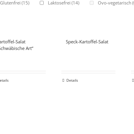
Glutenfrei
(15)
Laktosefrei
(14)
Ovo-vegetarisch
(
artoffel-Salat
Speck-Kartoffel-Salat
Schwäbische Art“
etails
Details