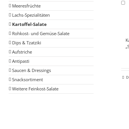
Meeresfrüchte
Lachs-Spezialitäten
Kartoffel-Salate
Rohkost- und Gemüse-Salate
K
Dips & Tzatziki
„
Aufstriche
Antipasti
Saucen & Dressings
D
Snacksortiment
Weitere Feinkost-Salate