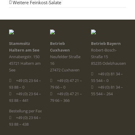
Weitere Feinkost-Salate
Stammsitz
Betrieb
Betrieb Bayern
Haltern am See
Cuxhaven
Robert-Bosch-
Annabergstr. 150
Neufelder Straße
Straße 15
45721 Haltern am
16
85235 Odelzhausen
See
27472 Cuxhaven
+49 (0) 81 34 –
+49 (0) 23 64 –
+49 (0) 47 21 –
55 544 – 0
93 88 – 0
79 66 – 0
+49 (0) 81 34 –
+49 (0) 23 64 –
+49 (0) 47 21 –
55 544 – 264
93 88 – 441
79 66 – 366
Bestellung per Fax
+49 (0) 23 64 –
93 88 – 438