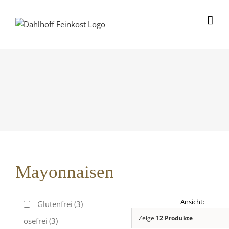
Skip
to
content
Mayonnaisen
Glutenfrei
(3)
Zeige
12 Produkte
Laktosefrei
(3)