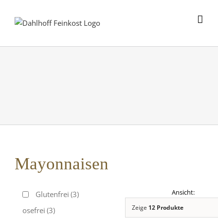
Skip
to
content
Mayonnaisen
Glutenfrei
(3)
Zeige
12 Produkte
Laktosefrei
(3)