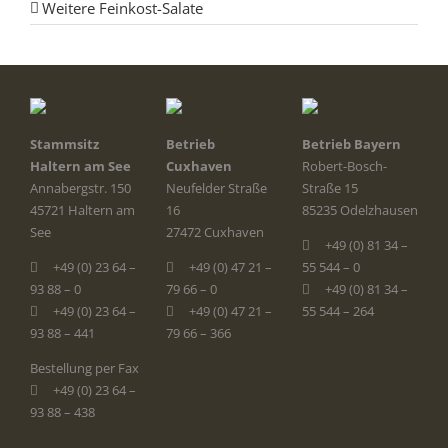
Weitere Feinkost-Salate
Stammsitz
Betrieb
Betrieb Bayern
Haltern am See
Cuxhaven
Robert-Bosch-
Annabergstr. 150
Neufelder Straße
Straße 15
45721 Haltern am
16
85235 Odelzhausen
See
27472 Cuxhaven
+49 (0) 81 34 –
+49 (0) 23 64 –
+49 (0) 47 21 –
55 544 – 0
93 88 – 0
79 66 – 0
+49 (0) 81 34 –
+49 (0) 23 64 –
+49 (0) 47 21 –
55 544 – 264
93 88 – 441
79 66 – 366
Bestellung per Fax
+49 (0) 23 64 –
93 88 – 438