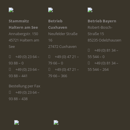
Stammsitz
Betrieb
Betrieb Bayern
Haltern am See
Cuxhaven
Robert-Bosch-
Annabergstr. 150
Neufelder Straße
Straße 15
45721 Haltern am
16
85235 Odelzhausen
See
27472 Cuxhaven
+49 (0) 81 34 –
+49 (0) 23 64 –
+49 (0) 47 21 –
55 544 – 0
93 88 – 0
79 66 – 0
+49 (0) 81 34 –
+49 (0) 23 64 –
+49 (0) 47 21 –
55 544 – 264
93 88 – 441
79 66 – 366
Bestellung per Fax
+49 (0) 23 64 –
93 88 – 438