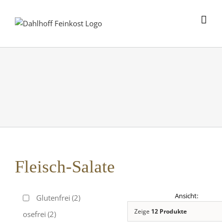
Skip
to
content
Fleisch-Salate
Glutenfrei
(2)
Zeige
12 Produkte
Laktosefrei
(2)