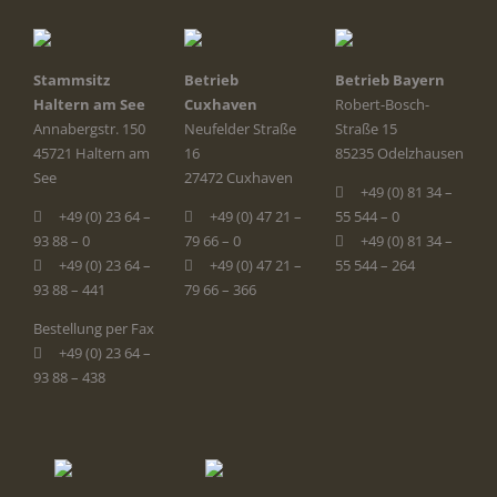
Stammsitz
Betrieb
Betrieb Bayern
Haltern am See
Cuxhaven
Robert-Bosch-
Annabergstr. 150
Neufelder Straße
Straße 15
45721 Haltern am
16
85235 Odelzhausen
See
27472 Cuxhaven
+49 (0) 81 34 –
+49 (0) 23 64 –
+49 (0) 47 21 –
55 544 – 0
93 88 – 0
79 66 – 0
+49 (0) 81 34 –
+49 (0) 23 64 –
+49 (0) 47 21 –
55 544 – 264
93 88 – 441
79 66 – 366
Bestellung per Fax
+49 (0) 23 64 –
93 88 – 438