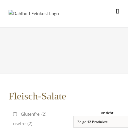
Skip
to
content
Fleisch-Salate
Glutenfrei
(2)
Zeige
12 Produkte
Laktosefrei
(2)