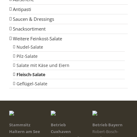
Antipasti
Saucen & Dressings
Snacksortiment
Weitere Feinkost-Salate
Nudel-Salate
Pilz-Salate
Salate mit Käse und Eiern
Fleisch-Salate
Geflügel-Salate
Stammsitz
Betrieb
Betrieb Bayern
Haltern am See
Cuxhaven
Robert-Bosch-