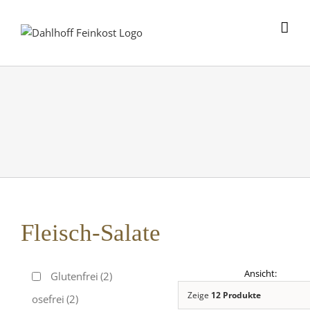
Skip
to
content
Fleisch-Salate
Glutenfrei
(2)
Zeige
12 Produkte
Laktosefrei
(2)