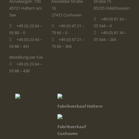
Annabergstr. 150
Neufelder Straße
Straße 15
45721 Haltern am
16
85235 Odelzhausen
See
27472 Cuxhaven
+49 (0) 81 34 –
+49 (0) 23 64 –
+49 (0) 47 21 –
55 544 – 0
93 88 – 0
79 66 – 0
+49 (0) 81 34 –
+49 (0) 23 64 –
+49 (0) 47 21 –
55 544 – 264
93 88 – 441
79 66 – 366
Bestellung per Fax
+49 (0) 23 64 –
93 88 – 438
Fabrikverkauf Haltern
Fabrikverkauf
Cuxhaven