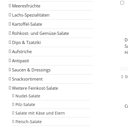
Meeresfrüchte
Lachs-Spezialitäten
Kartoffel-Salate
Rohkost- und Gemüse-Salate
D
Dips & Tzatziki
S
Aufstriche
H
Antipasti
Saucen & Dressings
D
Snacksortiment
Weitere Feinkost-Salate
Nudel-Salate
Pilz-Salate
C
Salate mit Käse und Eiern
Fleisch-Salate