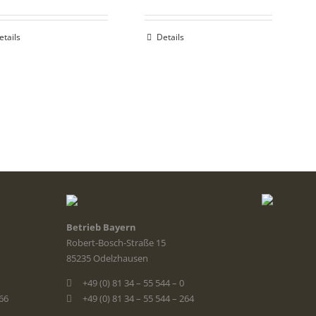
etails
Details
Betrieb Bayern
Robert-Bosch-Straße 15
85235 Odelzhausen
+49 (0) 81 34 – 55 544 – 0
366
+49 (0) 81 34 – 55 544 – 264