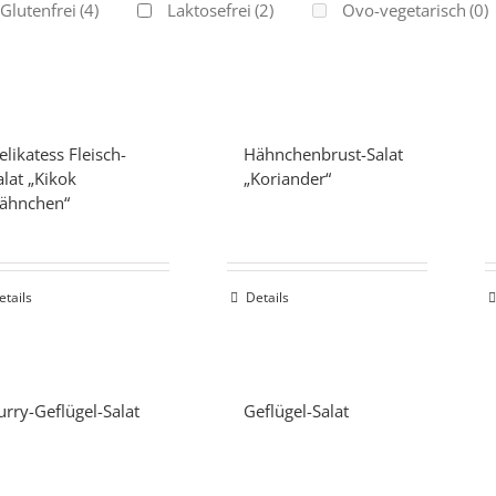
Glutenfrei
(4)
Laktosefrei
(2)
Ovo-vegetarisch
(0)
elikatess Fleisch-
Hähnchenbrust-Salat
alat „Kikok
„Koriander“
ähnchen“
etails
Details
urry-Geflügel-Salat
Geflügel-Salat