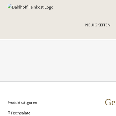
Skip
to
content
NEUIGKEITEN
Ge
Produktkategorien
Fischsalate