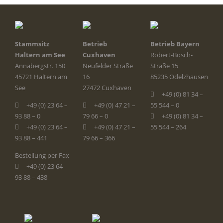
Stammsitz
Betrieb
Betrieb Bayern
Haltern am See
Cuxhaven
Robert-Bosch-
Annabergstr. 150
Neufelder Straße
Straße 15
45721 Haltern am
16
85235 Odelzhausen
See
27472 Cuxhaven
+49 (0) 81 34 –
+49 (0) 23 64 –
+49 (0) 47 21 –
55 544 – 0
93 88 – 0
79 66 – 0
+49 (0) 81 34 –
+49 (0) 23 64 –
+49 (0) 47 21 –
55 544 – 264
93 88 – 441
79 66 – 366
Bestellung per Fax
+49 (0) 23 64 –
93 88 – 438