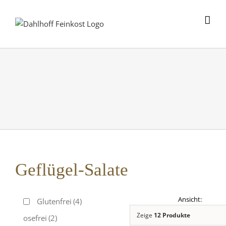
Skip
to
content
Geflügel-Salate
Glutenfrei
(4)
Zeige
12 Produkte
Laktosefrei
(2)