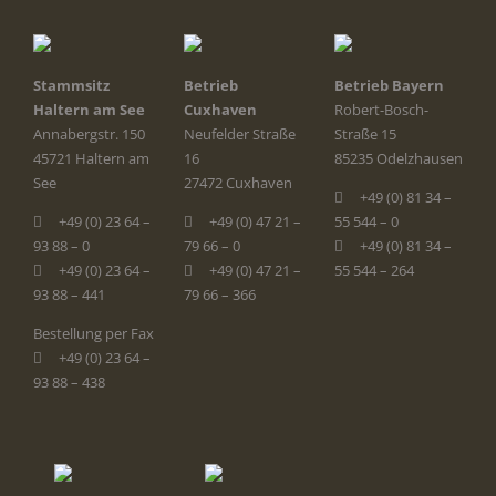
Stammsitz
Betrieb
Betrieb Bayern
Haltern am See
Cuxhaven
Robert-Bosch-
Annabergstr. 150
Neufelder Straße
Straße 15
45721 Haltern am
16
85235 Odelzhausen
See
27472 Cuxhaven
+49 (0) 81 34 –
+49 (0) 23 64 –
+49 (0) 47 21 –
55 544 – 0
93 88 – 0
79 66 – 0
+49 (0) 81 34 –
+49 (0) 23 64 –
+49 (0) 47 21 –
55 544 – 264
93 88 – 441
79 66 – 366
Bestellung per Fax
+49 (0) 23 64 –
93 88 – 438