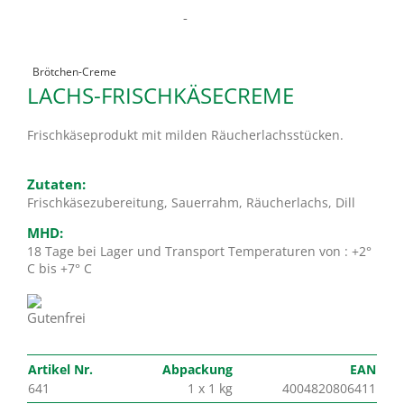
-
Brötchen-Creme
LACHS-FRISCHKÄSECREME
Frischkäseprodukt mit milden Räucherlachsstücken.
Zutaten:
Frischkäsezubereitung, Sauerrahm, Räucherlachs, Dill
MHD:
18 Tage bei Lager und Transport Temperaturen von : +2°
C bis +7° C
Artikel Nr.
Abpackung
EAN
641
1 x 1 kg
4004820806411