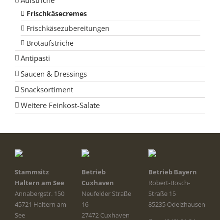
Frischkäsecremes
Frischkäsezubereitungen
Brotaufstriche
Antipasti
Saucen & Dressings
Snacksortiment
Weitere Feinkost-Salate
Stammsitz
Betrieb
Betrieb Bayern
Haltern am See
Cuxhaven
Robert-Bosch-
Annabergstr. 150
Neufelder Straße
Straße 15
45721 Haltern am
16
85235 Odelzhausen
See
27472 Cuxhaven