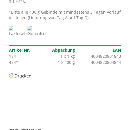
bis +7° C
*Bitte alle 400 g Gebinde mit mindestens 3 Tagen Vorlauf
bestellen (Lieferung von Tag A auf Tag D).
Artikel Nr.
Abpackung
EAN
184
1 x 1 kg
4004820801843
484*
1 x 400 g
4004820804844
Drucken