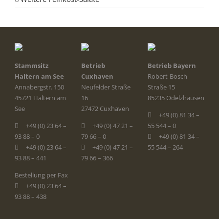
Stammsitz
Betrieb
Betrieb Bayern
Haltern am See
Cuxhaven
Robert-Bosch-
Annabergstr. 150
Neufelder Straße
Straße 15
45721 Haltern am
16
85235 Odelzhausen
See
27472 Cuxhaven
+49 (0) 81 34 –
+49 (0) 23 64 –
+49 (0) 47 21 –
55 544 – 0
93 88 – 0
79 66 – 0
+49 (0) 81 34 –
+49 (0) 23 64 –
+49 (0) 47 21 –
55 544 – 264
93 88 – 441
79 66 – 366
Bestellung per Fax
+49 (0) 23 64 –
93 88 – 438