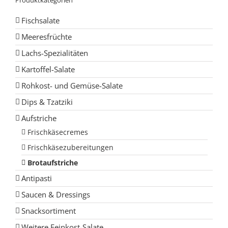
Produktkategorien
Fischsalate
Meeresfrüchte
Lachs-Spezialitäten
Kartoffel-Salate
Rohkost- und Gemüse-Salate
Dips & Tzatziki
Aufstriche
Frischkäsecremes
Frischkäsezubereitungen
Brotaufstriche
Antipasti
Saucen & Dressings
Snacksortiment
Weitere Feinkost-Salate