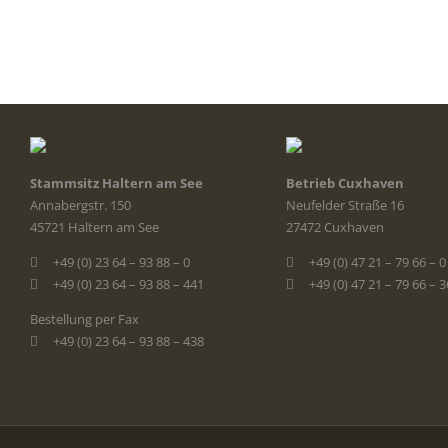
Stammsitz Haltern am See
Betrieb Cuxhaven
Annabergstr. 150
Neufelder Straße 16
45721 Haltern am See
27472 Cuxhaven
+49 (0) 23 64 – 93 88 – 0
+49 (0) 47 21 – 79 66 – 0
+49 (0) 23 64 – 93 88 – 441
+49 (0) 47 21 – 79 66 – 
Bestellung per Fax
+49 (0) 23 64 – 93 88 – 438