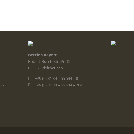
Betrieb Bayern
Robert-Bosch-Straße 15
85235 Odelzhausen
+49 (0) 81 34 – 55 544 – 0
366
+49 (0) 81 34 – 55 544 – 264