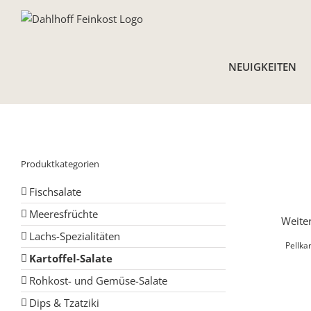
Skip
to
content
NEUIGKEITEN
Produktkategorien
Fischsalate
Meeresfrüchte
Weiter
Lachs-Spezialitäten
Pellkar
Kartoffel-Salate
Rohkost- und Gemüse-Salate
Dips & Tzatziki