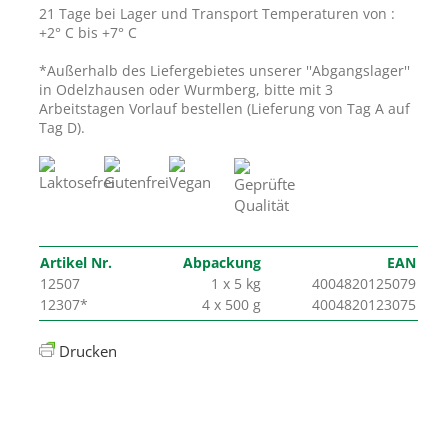
21 Tage bei Lager und Transport Temperaturen von :
+2° C bis +7° C
*Außerhalb des Liefergebietes unserer ''Abgangslager''
in Odelzhausen oder Wurmberg, bitte mit 3
Arbeitstagen Vorlauf bestellen (Lieferung von Tag A auf
Tag D).
Artikel Nr.
Abpackung
EAN
12507
1 x 5 kg
4004820125079
12307*
4 x 500 g
4004820123075
Drucken