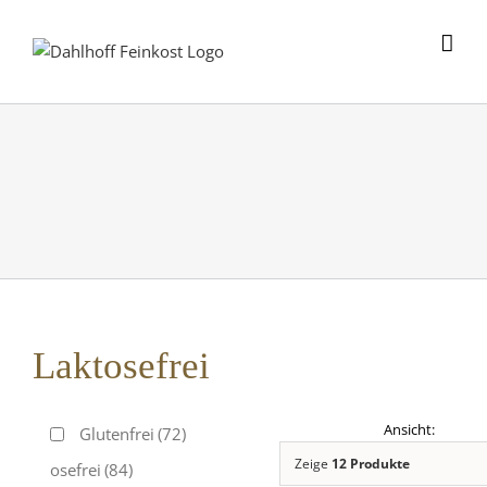
Skip
to
content
Laktosefrei
Glutenfrei
(72)
Zeige
12 Produkte
Laktosefrei
(84)