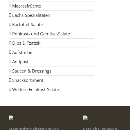
Meeresfrüchte
Lachs-Spezialitäten
Kartoffel-Salate
Rohkost- und Gemüse-Salate
Dips & Tzatziki
Aufstriche
Antipasti
Saucen & Dressings
Snacksortiment
Weitere Feinkost-Salate
Stammsitz Haltern am See
Betrieb Cuxhaven