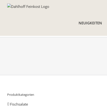
Skip
to
content
NEUIGKEITEN
Produktkategorien
Fischsalate