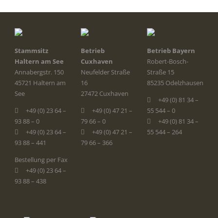
Stammsitz
Betrieb
Betrieb Bayern
Haltern am See
Cuxhaven
Robert-Bosch-
Annabergstr. 150
Neufelder Straße
Straße 15
45721 Haltern am
16
85235 Odelzhausen
See
27472 Cuxhaven
+49 (0) 81 34 –
+49 (0) 23 64 –
+49 (0) 47 21 –
55 544 – 0
93 88 – 0
79 66 – 0
+49 (0) 81 34 –
+49 (0) 23 64 –
+49 (0) 47 21 –
55 544 – 264
93 88 – 441
79 66 – 366
Bestellung per Fax
+49 (0) 23 64 –
93 88 – 438