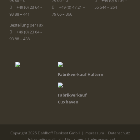
93 88 – 0
79 66 – 0
+49 (0) 81 34 –
+49 (0) 23 64 –
+49 (0) 47 21 –
55 544 – 264
93 88 – 441
79 66 – 366
Bestellung per Fax
+49 (0) 23 64 –
93 88 – 438
Fabrikverkauf Haltern
Fabrikverkauf
Cuxhaven
Copyright 2025 Dahlhoff Feinkost GmbH |
Impressum
|
Datenschutz
|
Informationspflicht
|
Disclaimer
|
Lieferungs- und