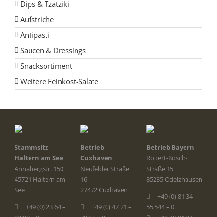
Dips & Tzatziki
Aufstriche
Antipasti
Saucen & Dressings
Snacksortiment
Weitere Feinkost-Salate
Stammsitz
Betrieb
Betrieb Bayern
Haltern am See
Cuxhaven
Robert-Bosch-
Annabergstr. 150
Neufelder Straße
Straße 15
45721 Haltern am
16
85235 Odelzhausen
See
27472 Cuxhaven
+49 (0) 81 34 –
+49 (0) 23 64 –
+49 (0) 47 21 –
55 544 – 0