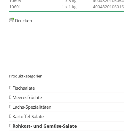
10605
1 x 5 kg
4004820106054
10601
1 x 1 kg
4004820106016
Drucken
Produktkategorien
Fischsalate
Meeresfrüchte
Lachs-Spezialitäten
Kartoffel-Salate
Rohkost- und Gemüse-Salate