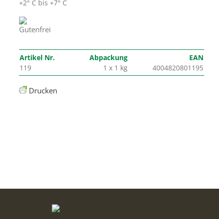
+2° C bis +7° C
Artikel Nr.
Abpackung
EAN
119
1 x 1 kg
4004820801195
Drucken