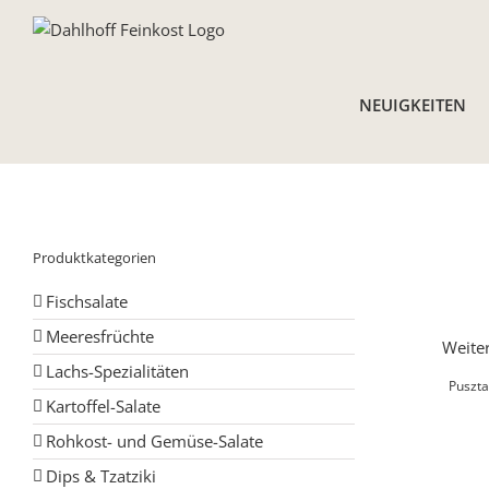
Skip
to
content
NEUIGKEITEN
Produktkategorien
Fischsalate
Meeresfrüchte
Weiter
Lachs-Spezialitäten
Puszta
Kartoffel-Salate
Rohkost- und Gemüse-Salate
Dips & Tzatziki