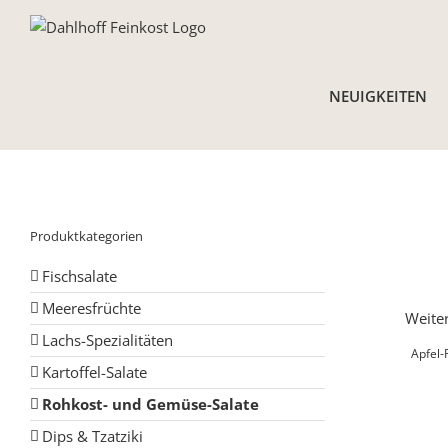
Skip
to
content
NEUIGKEITEN
Produktkategorien
Fischsalate
Meeresfrüchte
Weiter
Lachs-Spezialitäten
Apfel-
Kartoffel-Salate
Rohkost- und Gemüse-Salate
Dips & Tzatziki