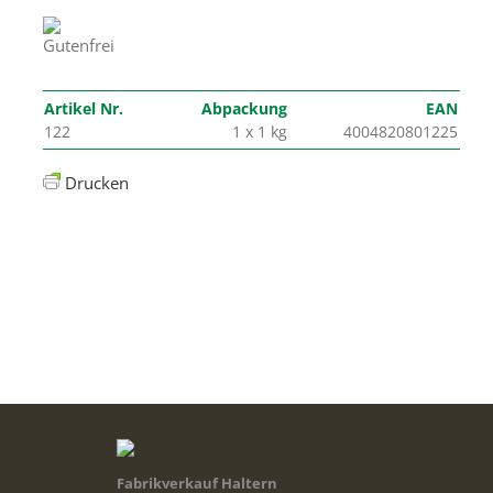
Artikel Nr.
Abpackung
EAN
122
1 x 1 kg
4004820801225
Drucken
Fabrikverkauf Haltern