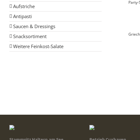
Party-
Aufstriche
Antipasti
Saucen & Dressings
Griech
Snacksortiment
Weitere Feinkost-Salate
Stammsitz Haltern am See
Betrieb Cuxhaven