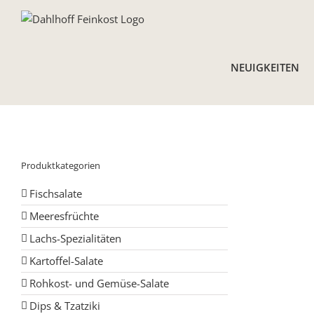
Skip
to
content
NEUIGKEITEN
Produktkategorien
Fischsalate
Meeresfrüchte
Lachs-Spezialitäten
Kartoffel-Salate
Rohkost- und Gemüse-Salate
Dips & Tzatziki