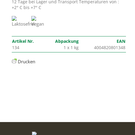
12 Tage bei Lager und Transport Temperaturen von :
+2° C bis +7° C
Artikel Nr.
Abpackung
EAN
134
1 x 1 kg
4004820801348
Drucken