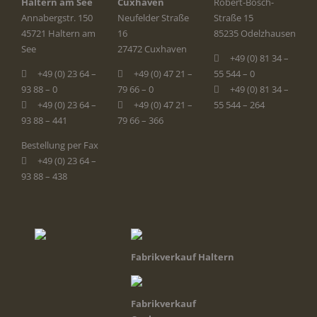
Haltern am See
Cuxhaven
Robert-Bosch-
Annabergstr. 150
Neufelder Straße
Straße 15
45721 Haltern am
16
85235 Odelzhausen
See
27472 Cuxhaven
+49 (0) 81 34 –
+49 (0) 23 64 –
+49 (0) 47 21 –
55 544 – 0
93 88 – 0
79 66 – 0
+49 (0) 81 34 –
+49 (0) 23 64 –
+49 (0) 47 21 –
55 544 – 264
93 88 – 441
79 66 – 366
Bestellung per Fax
+49 (0) 23 64 –
93 88 – 438
Fabrikverkauf Haltern
Fabrikverkauf