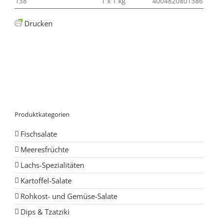
138
1 x 1 kg
4004820801386
Drucken
Produktkategorien
Fischsalate
Meeresfrüchte
Lachs-Spezialitäten
Kartoffel-Salate
Rohkost- und Gemüse-Salate
Dips & Tzatziki