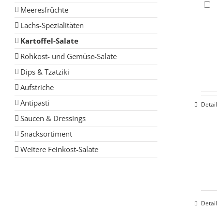
Meeresfrüchte
Lachs-Spezialitäten
Kartoffel-Salate
Rohkost- und Gemüse-Salate
Dips & Tzatziki
Aufstriche
Antipasti
Detai
Saucen & Dressings
Snacksortiment
Weitere Feinkost-Salate
Detai