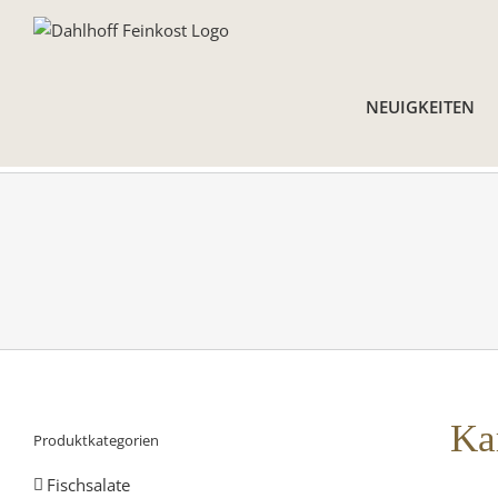
Skip
to
content
NEUIGKEITEN
Ka
Produktkategorien
Fischsalate