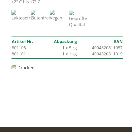
+2° C bis +7° C
Artikel Nr.
Abpackung
EAN
801105
1 x 5 kg
4004820811057
801101
1 x 1 kg
4004820811019
Drucken