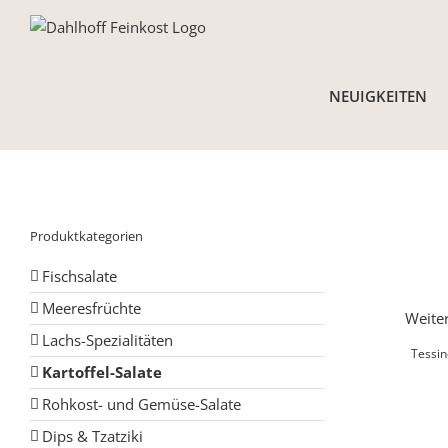
Skip
to
content
NEUIGKEITEN
Produktkategorien
Fischsalate
Meeresfrüchte
Weiter
Lachs-Spezialitäten
Tessin
Kartoffel-Salate
Rohkost- und Gemüse-Salate
Dips & Tzatziki