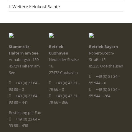
Weitere Feinkost-Salate
Stammsitz
Betrieb
Betrieb Bayern
Haltern am See
Cuxhaven
Robert-Bosch-
Annabergstr. 150
Neufelder Straße
Straße 15
45721 Haltern am
16
85235 Odelzhausen
See
27472 Cuxhaven
+49 (0) 81 34 –
+49 (0) 23 64 –
+49 (0) 47 21 –
55 544 – 0
93 88 – 0
79 66 – 0
+49 (0) 81 34 –
+49 (0) 23 64 –
+49 (0) 47 21 –
55 544 – 264
93 88 – 441
79 66 – 366
Bestellung per Fax
+49 (0) 23 64 –
93 88 – 438