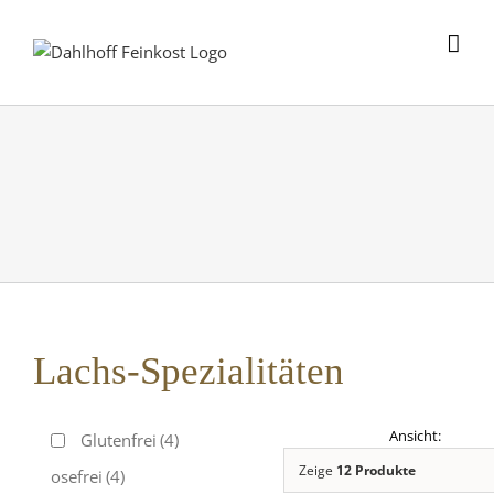
Skip
to
content
Lachs-Spezialitäten
Glutenfrei
(4)
Zeige
12 Produkte
Laktosefrei
(4)