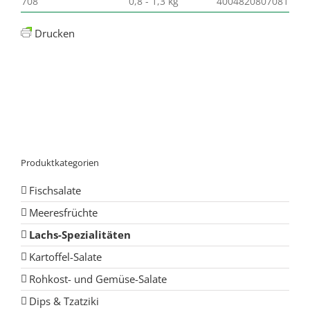
708
0,8 - 1,3 kg
4004820807081
Drucken
Produktkategorien
Fischsalate
Meeresfrüchte
Lachs-Spezialitäten
Kartoffel-Salate
Rohkost- und Gemüse-Salate
Dips & Tzatziki