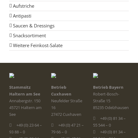
Aufstriche
Antipasti
Saucen & Dressings
Snacksortiment
Weitere Feinkost-Salate
Stammsitz
Betrieb
Betrieb Bayern
Haltern am See
Cuxhaven
Robert-Bosch-
Annabergstr. 150
Neufelder Straße
Straße 15
45721 Haltern am
16
85235 Odelzhausen
See
27472 Cuxhaven
+49 (0) 81 34 –
+49 (0) 23 64 –
+49 (0) 47 21 –
55 544 – 0
93 88 – 0
79 66 – 0
+49 (0) 81 34 –