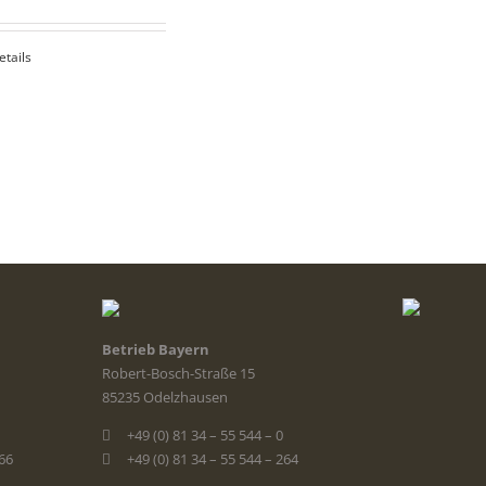
etails
Betrieb Bayern
Robert-Bosch-Straße 15
85235 Odelzhausen
+49 (0) 81 34 – 55 544 – 0
366
+49 (0) 81 34 – 55 544 – 264