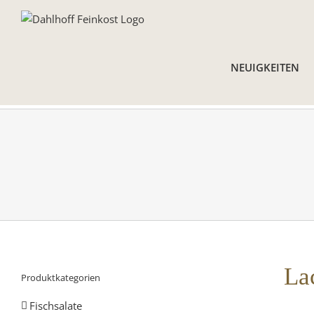
Skip
to
content
NEUIGKEITEN
La
Produktkategorien
Fischsalate