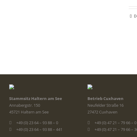
D
Stammsitz Haltern am See
Betrieb Cuxhaven
Annabergstr. 150
Neufelder Straße 16
45721 Haltern am See
27472 Cuxhaven
+49 (0) 23 64 – 93 88 – 0
+49 (0) 47 21 – 79 66 – 0
+49 (0) 23 64 – 93 88 – 441
+49 (0) 47 21 – 79 66 – 