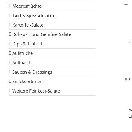
Meeresfrüchte
Lachs-Spezialitäten
Kartoffel-Salate
Rohkost- und Gemüse-Salate
„
Dips & Tzatziki
Aufstriche
Antipasti
Saucen & Dressings
D
Snacksortiment
Weitere Feinkost-Salate
R
L