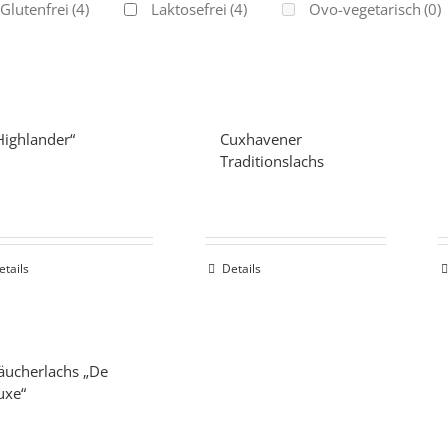
Glutenfrei
(4)
Laktosefrei
(4)
Ovo-vegetarisch
(0)
Highlander“
Cuxhavener
Traditionslachs
etails
Details
äucherlachs „De
uxe“