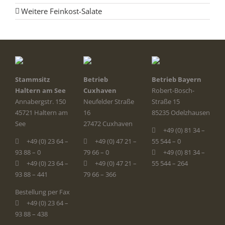
Weitere Feinkost-Salate
Stammsitz
Betrieb
Betrieb Bayern
Haltern am See
Cuxhaven
Robert-Bosch-
Annabergstr. 150
Neufelder Straße
Straße 15
45721 Haltern am
16
85235 Odelzhausen
See
27472 Cuxhaven
+49 (0) 81 34 –
+49 (0) 23 64 –
+49 (0) 47 21 –
55 544 – 0
93 88 – 0
79 66 – 0
+49 (0) 81 34 –
+49 (0) 23 64 –
+49 (0) 47 21 –
55 544 – 264
93 88 – 441
79 66 – 366
Bestellung per Fax
+49 (0) 23 64 –
93 88 – 438