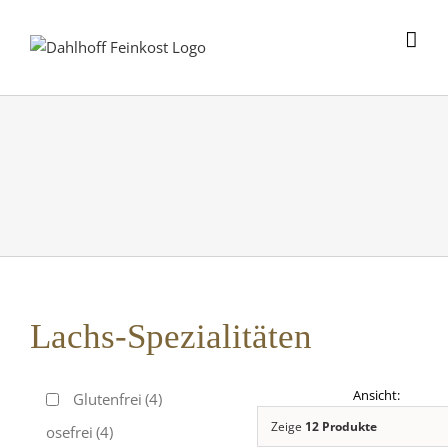
Skip
to
content
Lachs-Spezialitäten
Glutenfrei
(4)
Zeige
12 Produkte
Laktosefrei
(4)