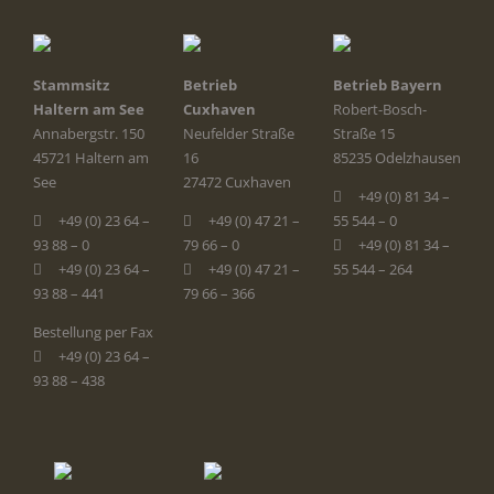
Stammsitz
Betrieb
Betrieb Bayern
Haltern am See
Cuxhaven
Robert-Bosch-
Annabergstr. 150
Neufelder Straße
Straße 15
45721 Haltern am
16
85235 Odelzhausen
See
27472 Cuxhaven
+49 (0) 81 34 –
+49 (0) 23 64 –
+49 (0) 47 21 –
55 544 – 0
93 88 – 0
79 66 – 0
+49 (0) 81 34 –
+49 (0) 23 64 –
+49 (0) 47 21 –
55 544 – 264
93 88 – 441
79 66 – 366
Bestellung per Fax
+49 (0) 23 64 –
93 88 – 438