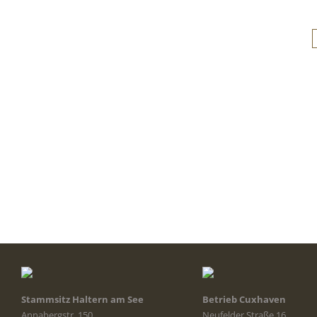
Stammsitz Haltern am See
Betrieb Cuxhaven
Annabergstr. 150
Neufelder Straße 16