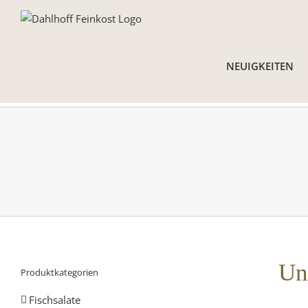
Skip
to
content
NEUIGKEITEN
Un
Produktkategorien
Fischsalate