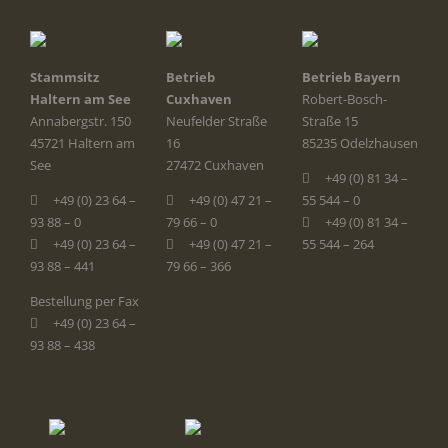
Stammsitz
Betrieb
Betrieb Bayern
Haltern am See
Cuxhaven
Robert-Bosch-
Annabergstr. 150
Neufelder Straße
Straße 15
45721 Haltern am
16
85235 Odelzhausen
See
27472 Cuxhaven
+49 (0) 81 34 –
+49 (0) 23 64 –
+49 (0) 47 21 –
55 544 – 0
93 88 – 0
79 66 – 0
+49 (0) 81 34 –
+49 (0) 23 64 –
+49 (0) 47 21 –
55 544 – 264
93 88 – 441
79 66 – 366
Bestellung per Fax
+49 (0) 23 64 –
93 88 – 438