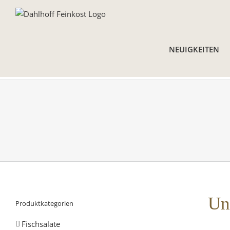
Skip
to
content
NEUIGKEITEN
Un
Produktkategorien
Fischsalate