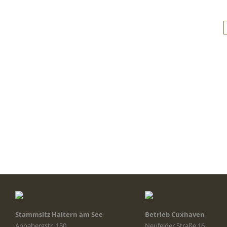
Stammsitz Haltern am See
Betrieb Cuxhaven
Annabergstr. 150
Neufelder Straße 16