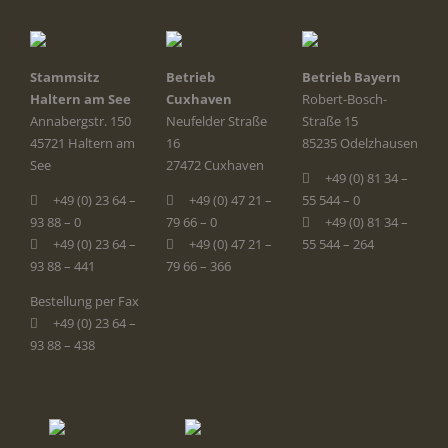
Stammsitz
Betrieb
Betrieb Bayern
Haltern am See
Cuxhaven
Robert-Bosch-
Annabergstr. 150
Neufelder Straße
Straße 15
45721 Haltern am
16
85235 Odelzhausen
See
27472 Cuxhaven
+49 (0) 81 34 –
+49 (0) 23 64 –
+49 (0) 47 21 –
55 544 – 0
93 88 – 0
79 66 – 0
+49 (0) 81 34 –
+49 (0) 23 64 –
+49 (0) 47 21 –
55 544 – 264
93 88 – 441
79 66 – 366
Bestellung per Fax
+49 (0) 23 64 –
93 88 – 438