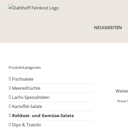
Skip
to
content
NEUIGKEITEN
Produktkategorien
Fischsalate
Meeresfrüchte
Weiter
Lachs-Spezialitäten
Kraut-
Kartoffel-Salate
Rohkost- und Gemüse-Salate
Dips & Tzatziki