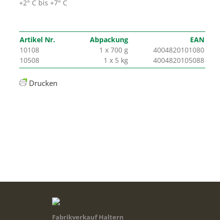
+2° C bis +7° C
Artikel Nr.
Abpackung
EAN
10108
1 x 700 g
4004820101080
10508
1 x 5 kg
4004820105088
Drucken
Fabrikverkauf Haltern