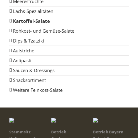
Meeresfrüchte
Lachs-Spezialitäten
Kartoffel-Salate
Rohkost- und Gemüse-Salate
Dips & Tzatziki
Aufstriche
Antipasti
Saucen & Dressings
Snacksortiment
Weitere Feinkost-Salate
Stammsitz
Betrieb
Betrieb Bayern