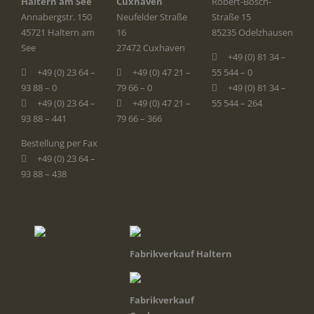
Haltern am See
Cuxhaven
Robert-Bosch-
Annabergstr. 150
Neufelder Straße
Straße 15
45721 Haltern am
16
85235 Odelzhausen
See
27472 Cuxhaven
+49 (0) 81 34 –
+49 (0) 23 64 –
+49 (0) 47 21 –
55 544 – 0
93 88 – 0
79 66 – 0
+49 (0) 81 34 –
+49 (0) 23 64 –
+49 (0) 47 21 –
55 544 – 264
93 88 – 441
79 66 – 366
Bestellung per Fax
+49 (0) 23 64 –
93 88 – 438
Fabrikverkauf Haltern
Fabrikverkauf