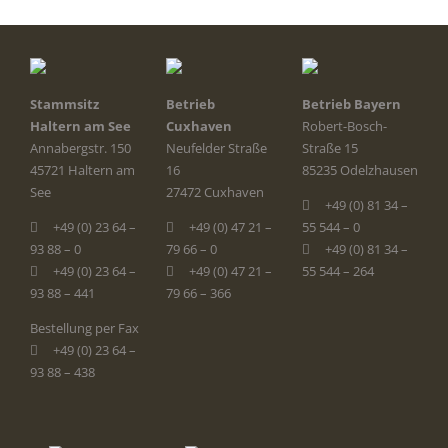
Stammsitz
Betrieb
Betrieb Bayern
Haltern am See
Cuxhaven
Robert-Bosch-
Annabergstr. 150
Neufelder Straße
Straße 15
45721 Haltern am
16
85235 Odelzhausen
See
27472 Cuxhaven
+49 (0) 81 34 –
+49 (0) 23 64 –
+49 (0) 47 21 –
55 544 – 0
93 88 – 0
79 66 – 0
+49 (0) 81 34 –
+49 (0) 23 64 –
+49 (0) 47 21 –
55 544 – 264
93 88 – 441
79 66 – 366
Bestellung per Fax
+49 (0) 23 64 –
93 88 – 438