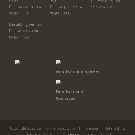
93 88 – 0
79 66 – 0
+49 (0) 81 34 –
+49 (0) 23 64 –
+49 (0) 47 21 –
55 544 – 264
93 88 – 441
79 66 – 366
Bestellung per Fax
+49 (0) 23 64 –
93 88 – 438
Fabrikverkauf Haltern
Fabrikverkauf
Cuxhaven
Copyright 2025 Dahlhoff Feinkost GmbH |
Impressum
|
Datenschutz
|
Informationspflicht
|
Disclaimer
|
Lieferungs- und