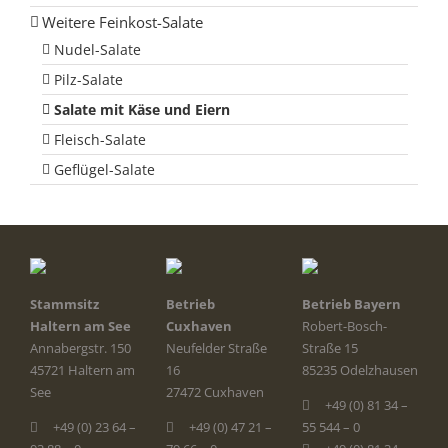
Weitere Feinkost-Salate
Nudel-Salate
Pilz-Salate
Salate mit Käse und Eiern
Fleisch-Salate
Geflügel-Salate
Stammsitz
Betrieb
Betrieb Bayern
Haltern am See
Cuxhaven
Robert-Bosch-
Annabergstr. 150
Neufelder Straße
Straße 15
45721 Haltern am
16
85235 Odelzhausen
See
27472 Cuxhaven
+49 (0) 81 34 –
+49 (0) 23 64 –
+49 (0) 47 21 –
55 544 – 0