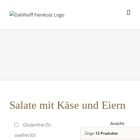
Skip
to
content
Salate mit Käse und Eiern
Glutenfrei
(5)
Zeige
12 Produkte
Laktosefrei
(0)