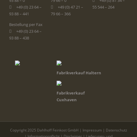
93 88 – 0
79 66 – 0
+49 (0) 81 34 –
+49 (0) 23 64 –
+49 (0) 47 21 –
55 544 – 264
93 88 – 441
79 66 – 366
Bestellung per Fax
+49 (0) 23 64 –
93 88 – 438
Fabrikverkauf Haltern
Fabrikverkauf
Cuxhaven
Copyright 2025 Dahlhoff Feinkost GmbH |
Impressum
|
Datenschutz
|
Informationspflicht
|
Disclaimer
|
Lieferungs- und