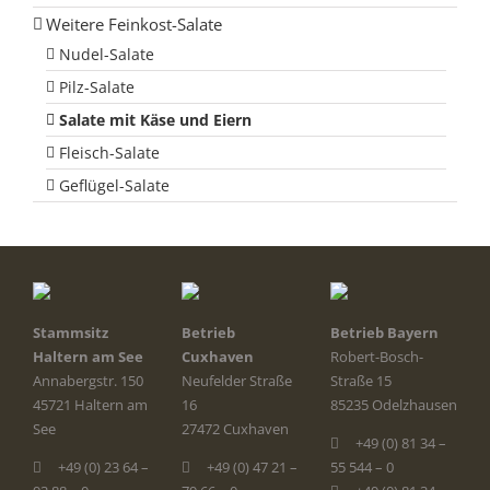
Weitere Feinkost-Salate
Nudel-Salate
Pilz-Salate
Salate mit Käse und Eiern
Fleisch-Salate
Geflügel-Salate
Stammsitz
Betrieb
Betrieb Bayern
Haltern am See
Cuxhaven
Robert-Bosch-
Annabergstr. 150
Neufelder Straße
Straße 15
45721 Haltern am
16
85235 Odelzhausen
See
27472 Cuxhaven
+49 (0) 81 34 –
+49 (0) 23 64 –
+49 (0) 47 21 –
55 544 – 0