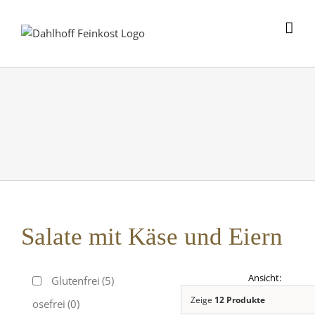
Skip
to
content
Salate mit Käse und Eiern
Glutenfrei
(5)
Zeige
12 Produkte
Laktosefrei
(0)