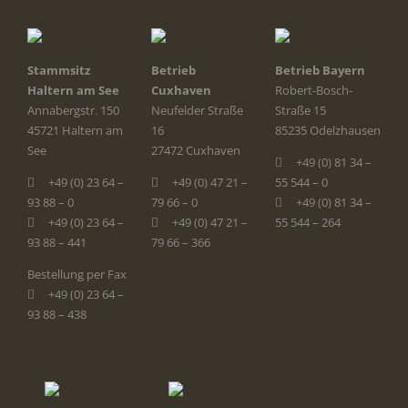
Stammsitz
Betrieb
Betrieb Bayern
Haltern am See
Cuxhaven
Robert-Bosch-
Annabergstr. 150
Neufelder Straße
Straße 15
45721 Haltern am
16
85235 Odelzhausen
See
27472 Cuxhaven
+49 (0) 81 34 –
+49 (0) 23 64 –
+49 (0) 47 21 –
55 544 – 0
93 88 – 0
79 66 – 0
+49 (0) 81 34 –
+49 (0) 23 64 –
+49 (0) 47 21 –
55 544 – 264
93 88 – 441
79 66 – 366
Bestellung per Fax
+49 (0) 23 64 –
93 88 – 438