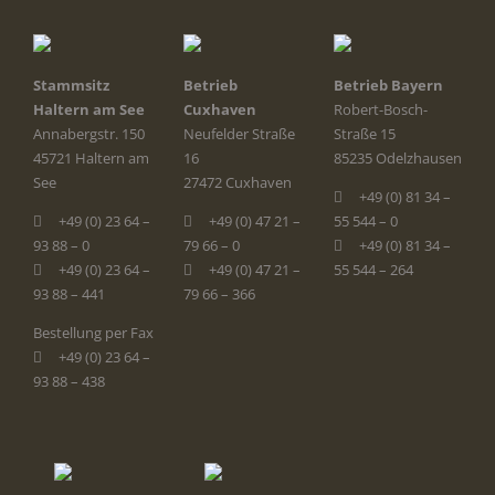
Stammsitz
Betrieb
Betrieb Bayern
Haltern am See
Cuxhaven
Robert-Bosch-
Annabergstr. 150
Neufelder Straße
Straße 15
45721 Haltern am
16
85235 Odelzhausen
See
27472 Cuxhaven
+49 (0) 81 34 –
+49 (0) 23 64 –
+49 (0) 47 21 –
55 544 – 0
93 88 – 0
79 66 – 0
+49 (0) 81 34 –
+49 (0) 23 64 –
+49 (0) 47 21 –
55 544 – 264
93 88 – 441
79 66 – 366
Bestellung per Fax
+49 (0) 23 64 –
93 88 – 438