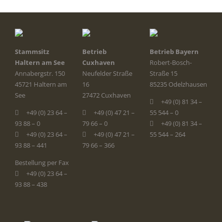
Stammsitz
Betrieb
Betrieb Bayern
Haltern am See
Cuxhaven
Robert-Bosch-
Annabergstr. 150
Neufelder Straße
Straße 15
45721 Haltern am
16
85235 Odelzhausen
See
27472 Cuxhaven
+49 (0) 81 34 –
+49 (0) 23 64 –
+49 (0) 47 21 –
55 544 – 0
93 88 – 0
79 66 – 0
+49 (0) 81 34 –
+49 (0) 23 64 –
+49 (0) 47 21 –
55 544 – 264
93 88 – 441
79 66 – 366
Bestellung per Fax
+49 (0) 23 64 –
93 88 – 438