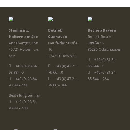
Stammsitz
Betrieb
Betrieb Bayern
Haltern am See
Cuxhaven
Robert-Bosch-
Annabergstr. 150
Neufelder Straße
Straße 15
45721 Haltern am
16
85235 Odelzhausen
See
27472 Cuxhaven
+49 (0) 81 34 –
+49 (0) 23 64 –
+49 (0) 47 21 –
55 544 – 0
93 88 – 0
79 66 – 0
+49 (0) 81 34 –
+49 (0) 23 64 –
+49 (0) 47 21 –
55 544 – 264
93 88 – 441
79 66 – 366
Bestellung per Fax
+49 (0) 23 64 –
93 88 – 438